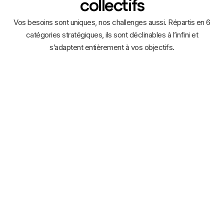
collectifs
Vos besoins sont uniques, nos challenges aussi. Répartis en 6
catégories stratégiques, ils sont déclinables à l’infini et
s’adaptent entièrement à vos objectifs.
Challenge QVCT
Relevez ensemble le défi du bien-être et de la cohésion