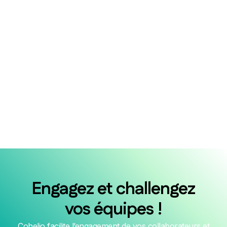
SEO & Acquisition Digitale - 6 mois
Marketing, Stratégie
Paris, France
Apply Now
Engagez et challengez
vos équipes !
Cohelio facilite l’engagement de vos collaborateurs et